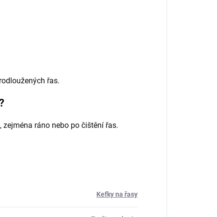
.
prodloužených řas.
?
 zejména ráno nebo po čištění řas.
Kefky na řasy