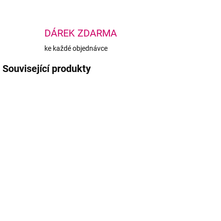
DÁREK ZDARMA
ke každé objednávce
Související produkty
AKCE
TIP
SKLADEM
SKLADEM
(1 KS)
(>5 KS)
Luxusní
Pero na
Š
kartáček
mikropigmentaci
obočí SilverMatt