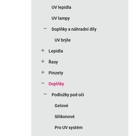
n
UV lepidla
í
p
UV lampy
a
n
Doplňky a náhradní díly
e
UV brýle
l
Lepidla
Řasy
Pinzety
Doplňky
Podložky pod oči
Gelové
Silikonové
Pro UV systém