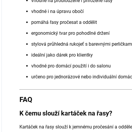
vhodné na prodloužené i přirozené řasy
vhodné i na úpravu obočí
pomáhá řasy pročesat a oddělit
ergonomický tvar pro pohodlné držení
stylová průhledná rukojeť s barevnými perličkam
ideální jako dárek pro klientky
vhodné pro domácí použití i do salonu
určeno pro jednorázové nebo individuální domácí
FAQ
K čemu slouží kartáček na řasy?
Kartáček na řasy slouží k jemnému pročesání a odděle