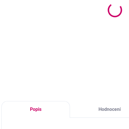
120 Kč
119 Kč
98 Kč bez DPH
97 Kč bez DPH
3
Detail
Do košíku
Materiál - hliník,
plast, kamínky
Materiál – kov
O
Barva korálků -
Barva – stříbrná
v
podle nabídky
Velikost – 12 cm
Průměr - 7mm
Váha – 13 g
Délka - 17,5cm
Popis
Hodnocení