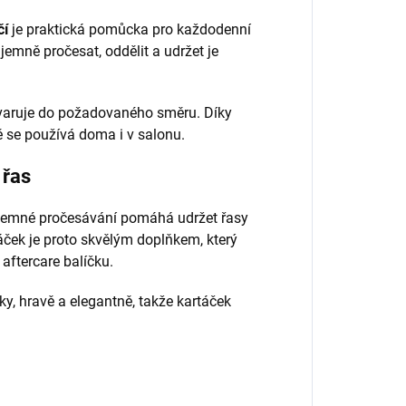
čí
je praktická pomůcka pro každodenní
emně pročesat, oddělit a udržet je
tvaruje do požadovaného směru. Díky
 se používá doma i v salonu.
 řas
 Jemné pročesávání pomáhá udržet řasy
táček je proto skvělým doplňkem, který
aftercare balíčku.
y, hravě a elegantně, takže kartáček