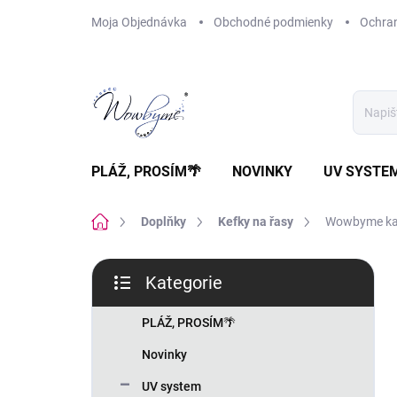
Přejít
Moja Objednávka
Obchodné podmienky
Ochra
na
obsah
PLÁŽ, PROSÍM🌴
NOVINKY
UV SYSTE
Domů
Doplňky
Kefky na řasy
Wowbyme kar
P
Kategorie
o
Přeskočit
s
kategorie
t
PLÁŽ, PROSÍM🌴
r
Novinky
a
n
UV system