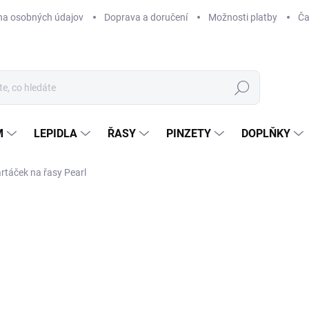
na osobných údajov
Doprava a doručení
Možnosti platby
Ča
Hledat
M
LEPIDLA
ŘASY
PINZETY
DOPLŇKY
táček na řasy Pearl
Neohodnoceno
Podrobnosti hodnocení
49
40 
Měr
ZVO
cena