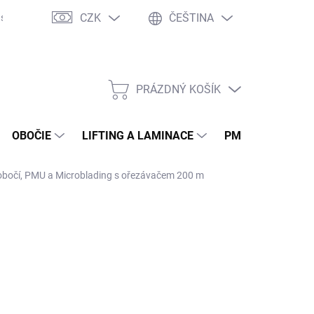
CZK
ČEŠTINA
sto kladené otázky
WOW Club
Osobné vyzdvihnutie
Tím W
PRÁZDNÝ KOŠÍK
NÁKUPNÍ
KOŠÍK
OBOČIE
LIFTING A LAMINACE
PMU
EPILA
obočí, PMU a Microblading s ořezávačem 200 m
 Kč
Kč bez DPH
ná
LADEM
(>5 KS)