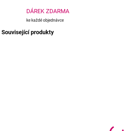
DÁREK ZDARMA
ke každé objednávce
Související produkty
AKC
SKLADEM
SKLADEM
(2 KS)
(>5 KS)
Wowbyme box
Wowbyme
na lepidla
pěnová páska
p
PRESS
110 proužků
196 Kč
od