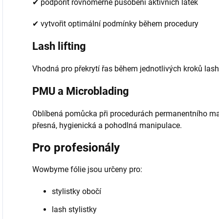
✔ podpořit rovnoměrné působení aktivních látek
✔ vytvořit optimální podmínky během procedury
Lash lifting
Vhodná pro překrytí řas během jednotlivých kroků lash 
PMU a Microblading
Oblíbená pomůcka při procedurách permanentního make
přesná, hygienická a pohodlná manipulace.
Pro profesionály
Wowbyme fólie jsou určeny pro:
stylistky obočí
lash stylistky