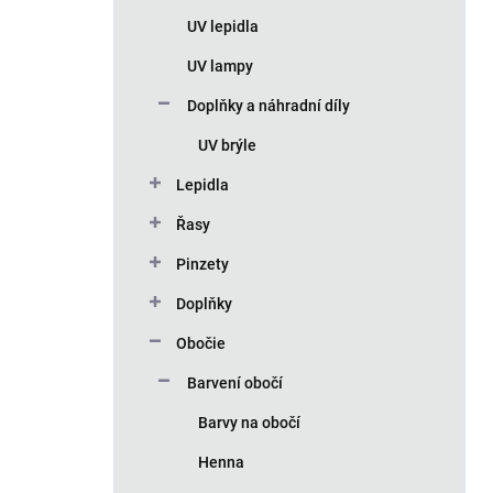
n
UV lepidla
í
p
UV lampy
a
n
Doplňky a náhradní díly
e
UV brýle
l
Lepidla
Řasy
Pinzety
Doplňky
Obočie
Barvení obočí
Barvy na obočí
Henna