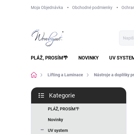
Přejít
Moja Objednávka
Obchodné podmienky
Ochra
na
obsah
PLÁŽ, PROSÍM🌴
NOVINKY
UV SYSTE
Domů
Lifting a Laminace
Nástroje a doplňky pr
P
Kategorie
o
Přeskočit
s
kategorie
t
PLÁŽ, PROSÍM🌴
r
Novinky
a
n
UV system