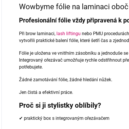
Wowbyme fólie na laminaci oboč
Profesionální fólie vždy připravená k po
Při brow laminaci,
lash liftingu
nebo PMU procedurách z
vytvořili praktické balení fólie, které šetří čas a zjed
Fólie je uložena ve vnitřním zásobníku a jednoduše se
Integrovaný ořezávač umožňuje rychle odstřihnout pře
potřebujete.
Žádné zamotávání fólie, žádné hledání nůžek.
Jen čistá a efektivní práce.
Proč si ji stylistky oblíbily?
✔ praktický box s integrovaným ořezávačem