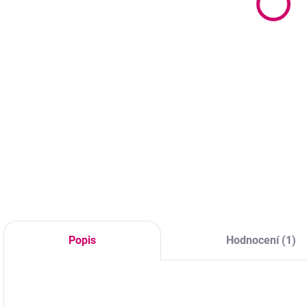
240 Kč
o
od 159 Kč bez DPH
195 Kč bez DPH
o
Detail
Do košíku
Profesionální
Hypoalergenní a
J
vakuový box pro
elastická pomůcka
p
skladování lepidel
pro stylistky řas,
p
na řasy, který po
ideální pro fixaci
H
uzavření vytváří
spodních řas nebo
p
stabilní prostředí
náhradu gelových
k
chránící lepidla
podložek.
p
před vlhkostí,
Přizpůsobí se
p
světlem a
každému tvaru oka
vzduchem. Díky
a zajišťuje komfort
speciálnímu
Popis
Hodnocení (1)
během aplikace.
systému uzavírání
pomáhá...