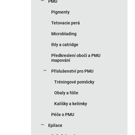
PMU
Pigmenty
Tetovacie perá
Microblading
Ihly a catridge
Předkreslení obočí a PMU
mapování
Příslušenství pro PMU
Tréningové pomôcky
Obaly a fólie
Kalíšky a kelímky
Péče o PMU
Epilace