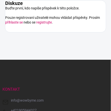
Diskuze
Buďte první, kdo napíše příspěvek k této položce.
Pouze registrovaní uživatelé mohou vkládat příspěvky. Prosím
přihlaste se
nebo se
registrujte
.
Z
á
p
a
t
í
KONTAKT
info
@
wowbyme.com
+421905944327