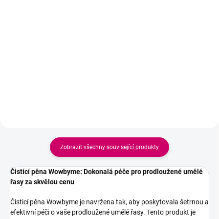
Speciálně vyvinutá čisticí pěna
Jemná čistící pěna na řasy a pleť
pro každodenní péči o
pro každodenní odstranění make-
prodloužené řasy. Šetrně
upu, nečistot a nadbytečného
odstraňuje make-up, maz, prach
mazu. Hydratuje, zklidňuje
a nečistoty bez poškození
pokožku a připravuje ji na další
lepových spojů. Pomáhá
péči nebo líčení.
udržovat čisté řasy, podporuje
delší...
Zobrazit všechny související produkty
Čistící pěna Wowbyme: Dokonalá péče pro prodloužené umělé
řasy za skvělou cenu
Čisticí pěna Wowbyme je navržena tak, aby poskytovala šetrnou a
efektivní péči o vaše prodloužené umělé řasy. Tento produkt je