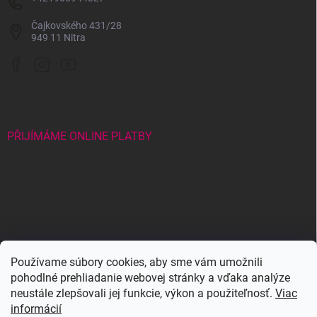
Čajkovského 431/28
949 11 Nitra
PŘIJÍMÁME ONLINE PLATBY
Wowbyme.com
Používame súbory cookies, aby sme vám umožnili
pohodlné prehliadanie webovej stránky a vďaka analýze
Maxymova
Maxymova
neustále zlepšovali jej funkcie, výkon a použiteľnosť.
Viac
informácií