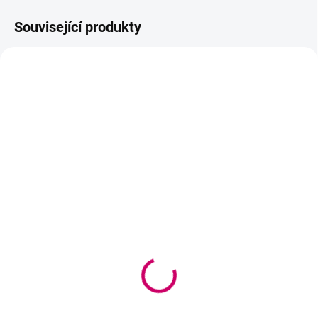
Související produkty
BESTSELLER
VYPRODÁNO
VYPRODÁNO
Wowbyme čisticí pěna +
Wowbyme čisticí pěna
manuál pro klientku
312 Kč
242 Kč
254 Kč bez DPH
197 Kč bez DPH
Detail
Detail