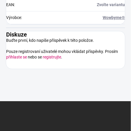
EAN
:
Zvolte variantu
Výrobce
:
Wowbyme®
Diskuze
Buďte první, kdo napíše příspěvek k této položce.
Pouze registrovaní uživatelé mohou vkládat příspěvky. Prosím
přihlaste se
nebo se
registrujte
.
Z
á
p
a
t