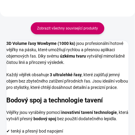
Zobrazit všechny související produkty
3D Volume řasy Wowbyme (1000 ks)
jsou profesionální hotové
vějířky na pásku, které umožňují rychlou a přesnou aplikaci
objemových řas. Díky svému
úzkému tvaru
vytvářejí mimořádně
čistou linii a přirozený výsledek.
Každý vějířek obsahuje
3 ultralehké řasy
, které zajišťují jemný
objem bez zbytečného zatížení přírodních řas. Jsou ideální volbou
pro stylistky, které chtějí dosáhnout detailní a precizní práce.
Bodový spoj a technologie tavení
Vějířky jsou vyráběny pomocí
inovativní tavení technologie
, která
vytváří přesný
bodový spoj
bez použití dodatečného lepidla.
✔ tenký a přesný bod napojení