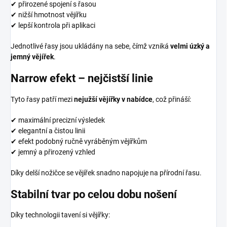
✔ přirozené spojení s řasou
✔ nižší hmotnost vějířku
✔ lepší kontrola při aplikaci
Jednotlivé řasy jsou ukládány na sebe, čímž vzniká
velmi úzký a
jemný vějířek
.
Narrow efekt – nejčistší linie
Tyto řasy patří mezi
nejužší vějířky v nabídce
, což přináší:
✔ maximální precizní výsledek
✔ elegantní a čistou linii
✔ efekt podobný ručně vyráběným vějířkům
✔ jemný a přirozený vzhled
Díky delší nožičce se vějířek snadno napojuje na přírodní řasu.
Stabilní tvar po celou dobu nošení
Díky technologii tavení si vějířky: