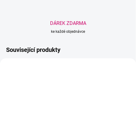
DÁREK ZDARMA
ke každé objednávce
Související produkty
BEACH PLEASE
BEACH PLEASE
SKLADEM
SKLADEM
(>5 KS)
(3 KS)