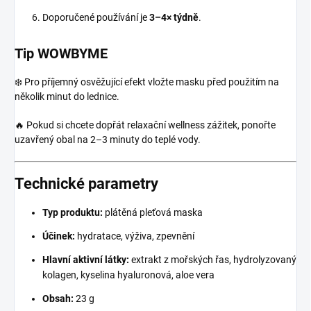
Doporučené používání je
3–4× týdně
.
Tip WOWBYME
❄️ Pro příjemný osvěžující efekt vložte masku před použitím na
několik minut do lednice.
🔥 Pokud si chcete dopřát relaxační wellness zážitek, ponořte
uzavřený obal na 2–3 minuty do teplé vody.
Technické parametry
Typ produktu:
plátěná pleťová maska
Účinek:
hydratace, výživa, zpevnění
Hlavní aktivní látky:
extrakt z mořských řas, hydrolyzovaný
kolagen, kyselina hyaluronová, aloe vera
Obsah:
23 g