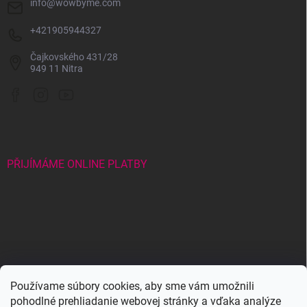
info
@
wowbyme.com
+421905944327
Čajkovského 431/28
949 11 Nitra
PŘIJÍMÁME ONLINE PLATBY
Wowbyme.com
Používame súbory cookies, aby sme vám umožnili
pohodlné prehliadanie webovej stránky a vďaka analýze