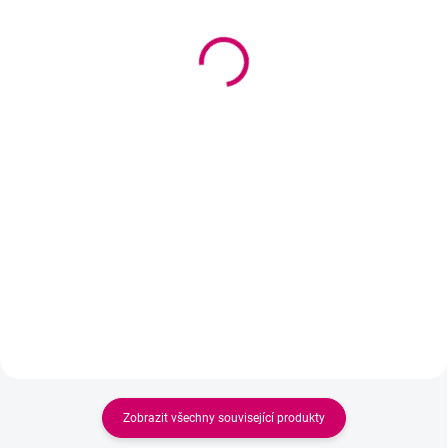
Hyaluronate Collagen
Acai Collagen Essence
Essence Mask -
Mask – hydratační anti-
Hydratační maska s
age maska
kyselinou hyaluronovou
48 Kč
48 Kč
39 Kč bez DPH
39 Kč bez DPH
Do košíku
Do košíku
Hydratační plátková maska s
extraktem z acai,
Intenzivně hydratační plátěná
hydrolyzovaným kolagenem a
maska s kyselinou hyaluronovou
antioxidanty. Pomáhá hydratovat
a hydrolyzovaným kolagenem.
pleť, podporuje její pružnost,
Pomáhá obnovit hydrataci,
chrání ji před působením volných
podporuje pružnost pokožky a
radikálů a zanechává pokožku...
ponechá pleť jemnou, svěží a
přirozeně rozjasněnou.
Zobrazit všechny související produkty