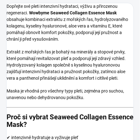
Dopřejte své pleti intenzivní hydrataci, výživu a přirozenou
regeneraci.
Wowbyme Seaweed Collagen Essence Mask
obsahuje kombinaci extraktu z mořských řas, hydrolyzovaného
kolagenu, kyseliny hyaluronové, aloe vera a vitamínu E, které
pomáhají obnovit komfort pokožky, podporují její pružnost a
chrání ji před vysušováním.
Extrakt z mořských řas je bohatý na minerály a stopové prvky,
které pomáhají revitalizovat pleť a podporují její zdravý vzhled.
Hydrolyzovaný kolagen společně s kyselinou hyaluronovou
zajišťují intenzivní hydrataci a pružnost pokožky, zatímco aloe
vera a panthenol přinášejí uklidnění a komfort i citlivé pleti.
Maska je vhodná pro všechny typy pleti, zejména pro suchou,
unavenou nebo dehydrovanou pokožku.
Proč si vybrat Seaweed Collagen Essence
Mask?
✔ intenzivně hydratuje a vyživuje pleť