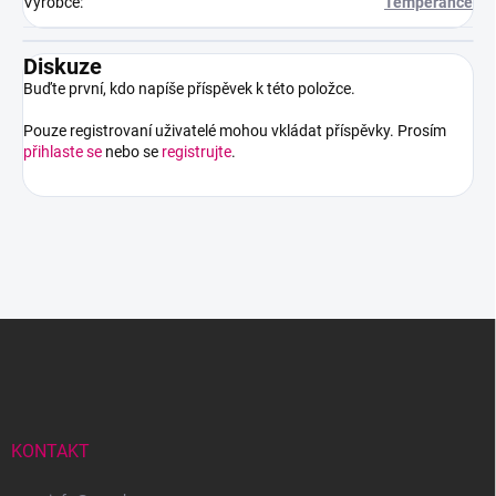
Výrobce
:
Temperance
Diskuze
Buďte první, kdo napíše příspěvek k této položce.
Pouze registrovaní uživatelé mohou vkládat příspěvky. Prosím
přihlaste se
nebo se
registrujte
.
Z
á
p
a
t
í
KONTAKT