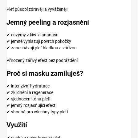
Pleť působí zdravěji a vyváženěji
Jemný peeling a rozjasnění
✔ enzymy z kiwi a ananasu
✔ jemně vyhlazují povrch pokožky
✔ zanechávají pleť hladkou a zářivou
Přirozený zářivý efekt bez podráždění
Proč si masku zamiluješ?
✔ intenzivní hydratace
✔ zklidnění a regenerace
✔ sjednocení tónu pleti
✔ jemný rozjasňující efekt
✔ vhodná pro všechny typy pleti
Využití
✔ suchá a dehydrovaná pleť