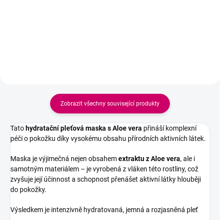
Kombinuje 10 % niacinamidu, 4
posílit ochrannou kožní bariéru,
% tranexamové kyseliny a 2 %
uklidnit zarudnutí a podráždění,
arbutinu, díky čemuž pomáhá
doplnit hydrataci a zanechat
pleť rozjasnit,...
pleť...
Zobrazit všechny související produkty
Tato
hydratační pleťová maska s Aloe vera
přináší komplexní
péči o pokožku díky vysokému obsahu přírodních aktivních látek.
Maska je výjimečná nejen obsahem
extraktu z Aloe vera
, ale i
samotným materiálem – je vyrobená z vláken této rostliny, což
zvyšuje její účinnost a schopnost přenášet aktivní látky hlouběji
do pokožky.
Výsledkem je intenzivně hydratovaná, jemná a rozjasněná pleť