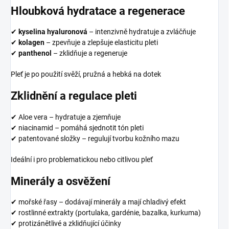
Hloubková hydratace a regenerace
✔
kyselina hyaluronová
– intenzivně hydratuje a zvláčňuje
✔
kolagen
– zpevňuje a zlepšuje elasticitu pleti
✔
panthenol
– zklidňuje a regeneruje
Pleť je po použití svěží, pružná a hebká na dotek
Zklidnění a regulace pleti
✔ Aloe vera – hydratuje a zjemňuje
✔ niacinamid – pomáhá sjednotit tón pleti
✔ patentované složky – regulují tvorbu kožního mazu
Ideální i pro problematickou nebo citlivou pleť
Minerály a osvěžení
✔ mořské řasy – dodávají minerály a mají chladivý efekt
✔ rostlinné extrakty (portulaka, gardénie, bazalka, kurkuma)
✔ protizánětlivé a zklidňující účinky