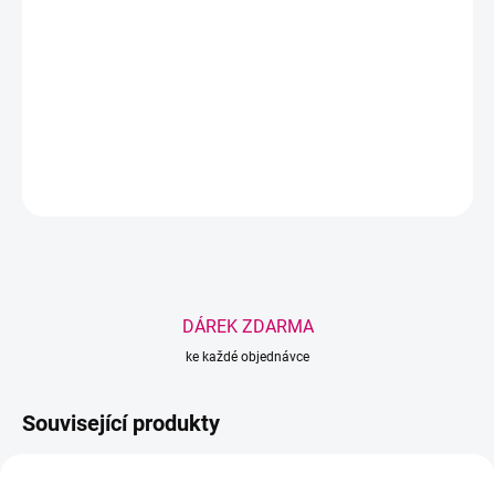
Hydratační maska s Aloe vera intenzivně vyživuje, zklidňuje a
rozjasňuje pleť. Obsahuje kyselinu hyaluronovou, niacinamid a
rostlinné extrakty pro dokonalou péči.
DETAILNÍ INFORMACE
ZEPTAT SE
HLÍDAT
Uložit
DÁREK ZDARMA
ke každé objednávce
Související produkty
NOVINKA