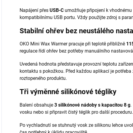
Napájení přes
USB-C
umožňuje připojení k vhodnému 
kompatibilnímu USB portu. Vždy použijte zdroj s par
Stabilní ohřev bez neustálého nast
OKO Mini Wax Warmer pracuje při teplotě přibližně
115
regulace řídí ohřev bez potřeby manuálního nastavová
Uvedená hodnota představuje provozní teplotu zařízení
kontaktu s pokožkou. Před každou aplikací je potřeba z
roztopeného produktu.
Tři výměnné silikónové tégliky
Balení obsahuje
3 silikónové nádoby s kapacitou 8 g
.
vosku nebo si připravit čistý téglik pro další proceduru.
Po vychladnutí se stuhnutý vosk ze silikonu lehce uvo
čas potřebný k úklidu pracoviště.