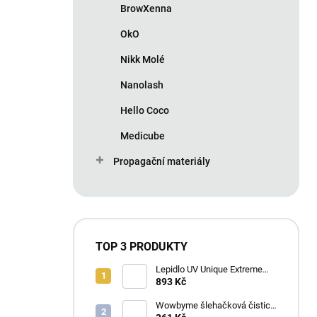
BrowXenna
OkO
Nikk Molé
Nanolash
Hello Coco
Medicube
Propagační materiály
TOP 3 PRODUKTY
Lepidlo UV Unique Extreme
4ml
893 Kč
Wowbyme šlehačková čisticí