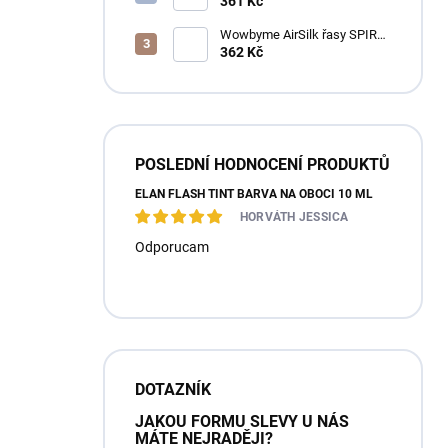
pěna na řasy a obočí
361 Kč
Wowbyme AirSilk řasy SPIRE
mix
362 Kč
POSLEDNÍ HODNOCENÍ PRODUKTŮ
ÉLAN FLASH TINT BARVA NA OBOČÍ 10 ML
HORVÁTH JESSICA
Odporucam
DOTAZNÍK
JAKOU FORMU SLEVY U NÁS
MÁTE NEJRADĚJI?