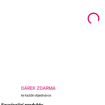
cena
MOŽ
Přen
za 5
odpo
Souč
DETA
DÁREK ZDARMA
ke každé objednávce