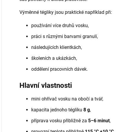
Výměnné tégliky jsou praktické například při:
používání více druhů vosku,
práci s různými barvami granulí,
následujících klientkách,
školeních a ukázkách,
oddělení pracovních dávek.
Hlavní vlastnosti
mini ohřívač vosku na obočí a tvář,
kapacita jednoho téglíku
8 g
,
příprava vosku přibližně za
5–6 minut
,
provozní teplota přibližně
115 °C ±10 °C
,