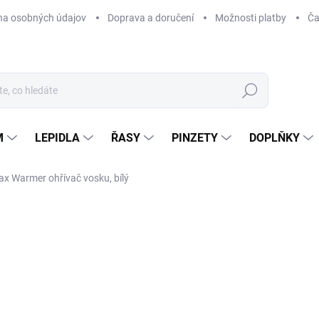
na osobných údajov
Doprava a doručení
Možnosti platby
Ča
Hledat
M
LEPIDLA
ŘASY
PINZETY
DOPLŇKY
x Warmer ohřívač vosku, bílý
Neohodnoceno
Podrobnosti hodnocení
TIP
4
352
Měr
MO