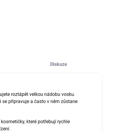
rofesionální OKO
dstraňovač barvy
Profesionální
emně odstraňuje
krémový oxidant
bytky henny a
vyvinutý speciálně
arvy z pokožky
pro OKO
ebo zjemňuje
Lash&Brow Liquid
ntenzitu pro
Hybrid Tint H2O.
ytvoření ombré
Umožňuje přesně
fektu. Nevysušuje,
regulovat sytost
hodný pro
barvy podle
Diskuze
šechny typy pleti.
poměru míchání –
od jemného
přirozeného
tónování až po...
bujete roztápět velkou nádobu vosku.
 se připravuje a často v něm zůstane
 kosmetičky, které potřebují rychle
zení.