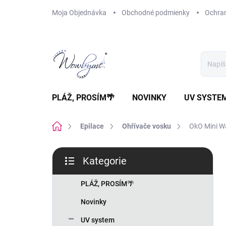
Přejít
Moja Objednávka
Obchodné podmienky
Ochra
na
obsah
PLÁŽ, PROSÍM🌴
NOVINKY
UV SYSTE
Domů
Epilace
Ohřívače vosku
OkO Mini Wa
P
Kategorie
o
Přeskočit
s
kategorie
t
PLÁŽ, PROSÍM🌴
r
Novinky
a
n
UV system