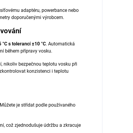
síťovému adaptéru, powerbance nebo
ametry doporučenými výrobcem.
avování
 °C s tolerancí ±10 °C
. Automatická
ní během přípravy vosku.
, nikoliv bezpečnou teplotu vosku při
kontrolovat konzistenci i teplotu
 Můžete je střídat podle používaného
lní, což zjednodušuje údržbu a zkracuje