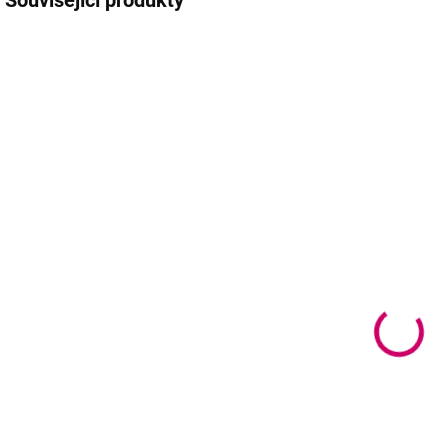
Související produkty
AKCE
TIP
SKLADEM
MOMENTÁLNĚ
(4 KS)
NEDOSTUPNÉ
OkO BROW FIX
OkO Oblačná
fixační gel na
pěna 3v1
b
obočí 7 ml
čisticí pěna
150 ml
278 Kč
240 Kč
226 Kč bez DPH
2
195 Kč bez DPH
Do košíku
Detail