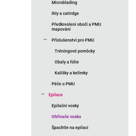
Microblading
Ihly a catridge
Předkreslení obočí a PMU
mapování
Příslušenství pro PMU
Tréningové pomôcky
Obaly a fólie
Kalíšky a kelímky
Péče o PMU
Epilace
Epilační vosky
Ohřívače vosku
Špachtle na epilaci