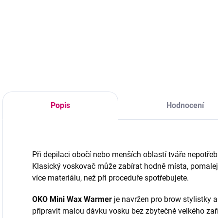
Profesionální gel
P
OKO Fix na obočí
O
Profesionální čisticí
spolehlivě udrží
j
pěna 3v1 na obočí
tvar obočí po celý
z
a řasy – odličování,
den bez slepení a
b
čištění a
bílého povlaku.
n
odmašťování v
Veganské složení
i
jednom kroku.
hydratuje, vyživuje
v
Vhodná pro
a zanechává
e
všechny typy pleti
přirozený, upravený
v
včetně citlivé.
Popis
Hodnocení
vzhled.
v
Obsahuje aloe,
arginin a
antioxidanty.
Nedráždí a...
Při depilaci obočí nebo menších oblastí tváře nepotře
Klasický voskovač může zabírat hodně místa, pomaleji
více materiálu, než při proceduře spotřebujete.
OKO Mini Wax Warmer
je navržen pro brow stylistky a
připravit malou dávku vosku bez zbytečně velkého zaří