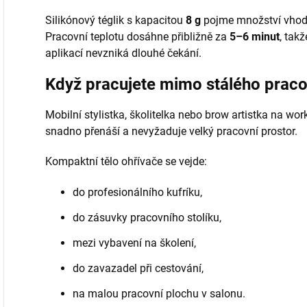
Silikónový téglik s kapacitou
8 g
pojme množství vhodné
Pracovní teplotu dosáhne přibližně za
5–6 minut
, tak
aplikací nevzniká dlouhé čekání.
Když pracujete mimo stálého praco
Mobilní stylistka, školitelka nebo brow artistka na wo
snadno přenáší a nevyžaduje velký pracovní prostor.
Kompaktní tělo ohřívače se vejde:
do profesionálního kufríku,
do zásuvky pracovního stolíku,
mezi vybavení na školení,
do zavazadel při cestování,
na malou pracovní plochu v salonu.