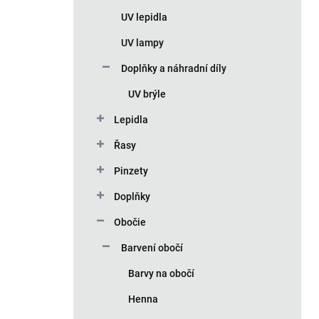
n
UV lepidla
í
p
UV lampy
a
n
Doplňky a náhradní díly
e
UV brýle
l
Lepidla
Řasy
Pinzety
Doplňky
Obočie
Barvení obočí
Barvy na obočí
Henna