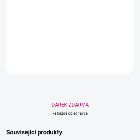
−
+
Přidat do košíku
PVC ochranná fólie
Rozměr - 60 cm
DETAILNÍ INFORMACE
ZEPTAT SE
HLÍDAT
Uložit
DÁREK ZDARMA
ke každé objednávce
Související produkty