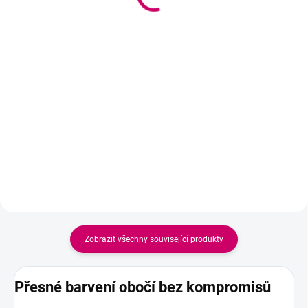
159 Kč bez DPH
492 Kč bez DPH
Do košíku
Do košíku
Profesionální vyvíječ pro barvení
Profesionální regenerační sérum,
řas a obočí, který zajišťuje
které čistí, posiluje a připravuje
intenzivní barvu a zároveň chrání
řasy na fixaci, čímž zvyšuje výdrž
strukturu chloupků.
a kvalitu lash liftingu.
Zobrazit všechny související produkty
Přesné barvení obočí bez kompromisů