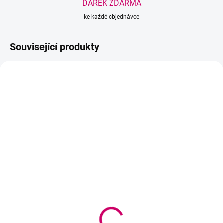
DÁREK ZDARMA
ke každé objednávce
Související produkty
NOVINKA
NOVINKA
SKLADEM
SKLADEM
(2 KS)
(>5 KS)
MAXYMOVA 1,8%
MAXYMOVA After Lift
Oxidant na řasy 15 ml
Regenerator 5 ml
196 Kč
605 Kč