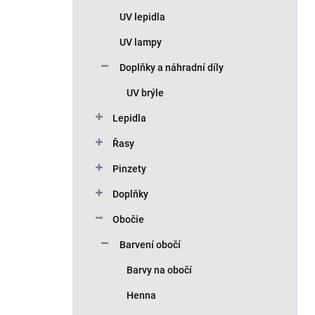
n
UV lepidla
í
p
UV lampy
a
n
Doplňky a náhradní díly
e
UV brýle
l
Lepidla
Řasy
Pinzety
Doplňky
Obočie
Barvení obočí
Barvy na obočí
Henna