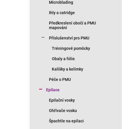
Microblading
Ihly a catridge
Předkreslení obočí a PMU
mapování
Příslušenství pro PMU
Tréningové pomôcky
Obaly a fólie
Kalíšky a kelímky
Péče o PMU
Epilace
Epilační vosky
Ohřívače vosku
Špachtle na epilaci