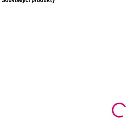
Související produkty
NOVINKA
SKLADEM
SKLADEM
(>5 KS)
(2 KS)
Nikk Mole®
Nikk Mole®
L
konturovací
Post-
C
pasta na obočí
Correction
t
růžová, 3.5 g
Soothing Gel -
zklidňující gel
m
249 Kč
po epilaci 100
t
202 Kč bez DPH
ml
167 Kč
Do košíku