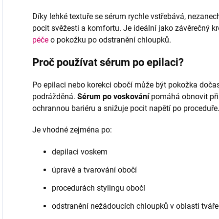
Díky lehké textuře se sérum rychle vstřebává, nezanec
pocit svěžesti a komfortu. Je ideální jako závěrečný k
péče
o pokožku po odstranění chloupků.
Proč používat sérum po epilaci?
Po epilaci nebo korekci obočí může být pokožka dočas
podrážděná.
Sérum po voskování
pomáhá obnovit přir
ochrannou bariéru a snižuje pocit napětí po proceduře
Je vhodné zejména po:
depilaci voskem
úpravě a tvarování obočí
procedurách stylingu obočí
odstranění nežádoucích chloupků v oblasti tváře