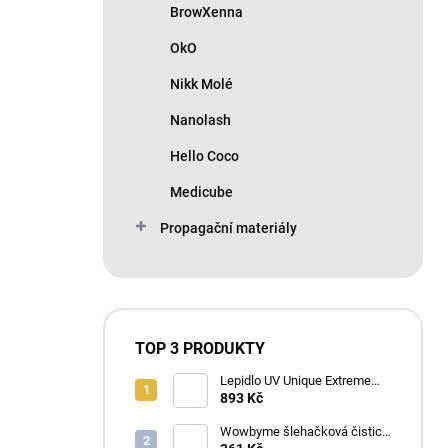
BrowXenna
OkO
Nikk Molé
Nanolash
Hello Coco
Medicube
Propagační materiály
TOP 3 PRODUKTY
Lepidlo UV Unique Extreme
4ml
893 Kč
Wowbyme šlehačková čisticí