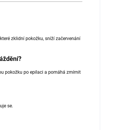
které zklidní pokožku, sníží začervenání
áždění?
vou pokožku po epilaci a pomáhá zmírnit
uje se.