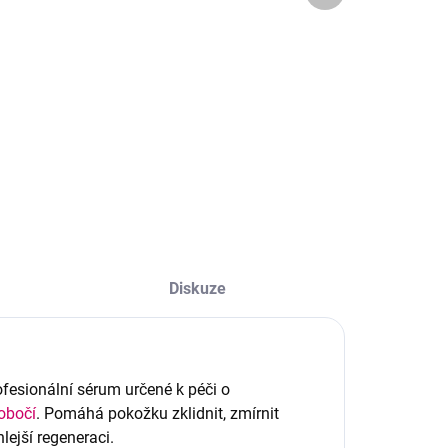
16 Kč bez DPH
Hypoalergenní
filmový vosk v
Do košíku
granulích pro
úpravu obočí a
rofesionální
depilaci tváře.
hladivé tonikum
Jemně odstraní i
ovely Brows Cold
nejkratší chloupky
onic dokonale
bez podráždění a
řipraví pokožku na
zanechá pokožku
oskování. Čistí,
dokonale hladkou.
ezinfikuje a díky
entolu osvěžuje a
nižuje podráždění
Diskuze
řed i po depilaci.
ofesionální sérum určené k péči o
obočí
. Pomáhá pokožku zklidnit, zmírnit
lejší regeneraci.