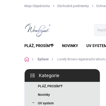
Přejít
Moja Objednávka
Obchodné podmienky
Ochra
na
obsah
PLÁŽ, PROSÍM🌴
NOVINKY
UV SYSTE
Domů
Epilace
Lovely Brows regenerační sérum p
P
Kategorie
o
Přeskočit
s
kategorie
t
PLÁŽ, PROSÍM🌴
r
Novinky
a
n
UV system