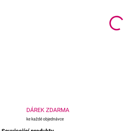
cena
MOŽ
Rege
citl
obno
DETA
DÁREK ZDARMA
ke každé objednávce