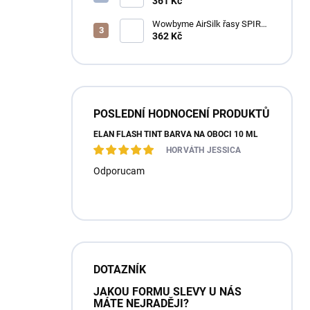
pěna na řasy a obočí
361 Kč
Wowbyme AirSilk řasy SPIRE
mix
362 Kč
POSLEDNÍ HODNOCENÍ PRODUKTŮ
ÉLAN FLASH TINT BARVA NA OBOČÍ 10 ML
HORVÁTH JESSICA
Odporucam
DOTAZNÍK
JAKOU FORMU SLEVY U NÁS
MÁTE NEJRADĚJI?