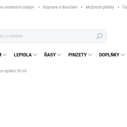
na osobných údajov
Doprava a doručení
Možnosti platby
Ča
Hledat
M
LEPIDLA
ŘASY
PINZETY
DOPLŇKY
o epilaci 50 ml
Neohodnoceno
Podrobnosti hodnocení
NOVINKA
BEACH PLEASE
1
155
Měr
SK