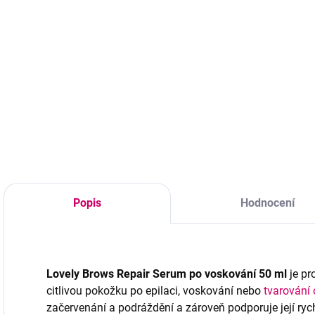
136 Kč bez DPH
1
Profesionální
konturovací pasta
Do košíku
na obočí Nikk Mole
Brow Paste Mini
Uklidňující gel po
P
Pink pomáhá
epilaci a úpravě
c
přesně vytvořit
obočí, který
L
ideální tvar obočí
pomáhá zmírnit
T
před barvením.
začervenání,
p
Zajišťuje čisté linie,
svědění a
v
kontrolu symetrie a
podráždění
d
jednoduché
pokožky. Obsahuje
m
modelování.
mentol a aloe vera
s
Popis
Hodnocení
pro chladivý,
p
regenerační a
komfortní efekt.
Lovely Brows Repair Serum po voskování 50 ml
je pr
citlivou pokožku po epilaci, voskování nebo
tvarování 
začervenání a podráždění a zároveň podporuje její rych