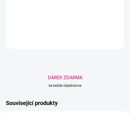
Charm In Cell Prestige emulze pro zralou pleť
DETAILNÍ INFORMACE
ZEPTAT SE
HLÍDAT
Uložit
DÁREK ZDARMA
ke každé objednávce
Související produkty
BESTSELLER