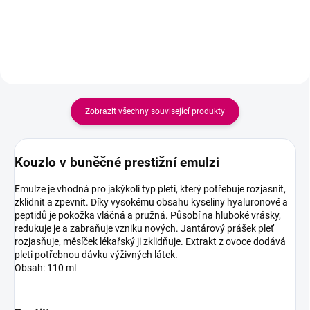
a kosmetických produktů, čímž
vytváří optimální podmínky pro
lepší...
Zobrazit všechny související produkty
Kouzlo v buněčné prestižní emulzi
Emulze je vhodná pro jakýkoli typ pleti, který potřebuje rozjasnit,
zklidnit a zpevnit. Díky vysokému obsahu kyseliny hyaluronové a
peptidů je pokožka vláčná a pružná. Působí na hluboké vrásky,
redukuje je a zabraňuje vzniku nových. Jantárový prášek pleť
rozjasňuje, měsíček lékařský ji zklidňuje. Extrakt z ovoce dodává
pleti potřebnou dávku výživných látek.
Obsah: 110 ml