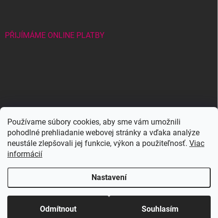
PŘIJÍMÁME ONLINE PLATBY
Wowbyme.com
Používame súbory cookies, aby sme vám umožnili
pohodlné prehliadanie webovej stránky a vďaka analýze
Maxymova
Maxymova
neustále zlepšovali jej funkcie, výkon a použiteľnosť.
Viac
informácií
Nastavení
Copyright 2026
WOWBYME
. Všechna práva vyhrazena.
Upravit nastavení
🔥 NOVINKA: WOWBYME Spike Styler –
cookies
Odmítnout
Souhlasím
anime & spiky efekt řas. Objev teraz!