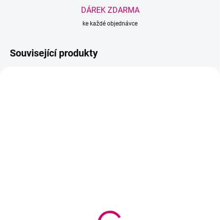
DÁREK ZDARMA
ke každé objednávce
Související produkty
BEACH PLEASE
TIP
BEACH PLEASE
SKLADEM
DORUČENÍ DO 2-3 DNŮ
(1 KS)
Merikit Aqua Facial
Ottie Aqua Rich Hyaluron
Foam 500 ml
Essence Lotion -
724 Kč
hydratační pleťová