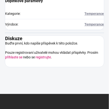
Doplňkové parametry
Kategorie
:
Temperance
Výrobce
:
Temperance
Diskuze
Buďte první, kdo napíše příspěvek k této položce.
Pouze registrovaní uživatelé mohou vkládat příspěvky. Prosím
přihlaste se
nebo se
registrujte
.
Z
á
p