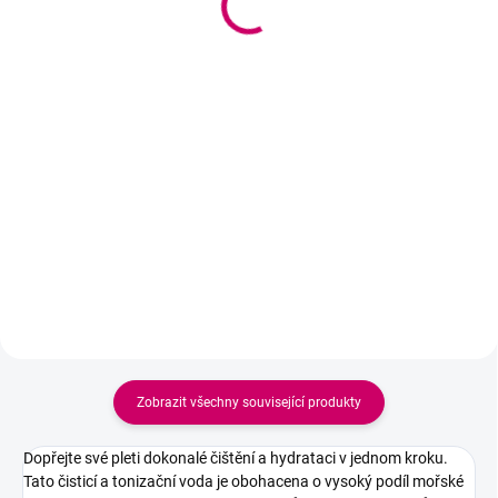
589 Kč bez DPH
emulze 120 ml
763 Kč
Do košíku
620 Kč bez DPH
Profesionální čisticí pěna na
Do košíku
obličej určená pro každodenní
čištění všech typů pleti. Jemně
Lehká hydratační pleťová emulze
odstraňuje make-up, přebytečný
s patentovaným komplexem
maz i nečistoty, čistí póry bez
nízko- a vysokomolekulární
vysušování a zanechává pokožku
kyseliny hyaluronové a mořskou
čistou,...
vodou. Intenzivně hydratuje,
vyživuje a zjemňuje pleť,
podporuje její přirozenou...
Zobrazit všechny související produkty
Dopřejte své pleti dokonalé čištění a hydrataci v jednom kroku.
Tato čisticí a tonizační voda je obohacena o vysoký podíl mořské