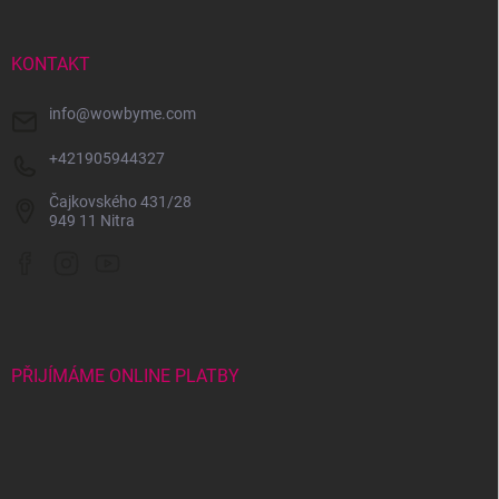
a
t
í
KONTAKT
info
@
wowbyme.com
+421905944327
Čajkovského 431/28
949 11 Nitra
PŘIJÍMÁME ONLINE PLATBY