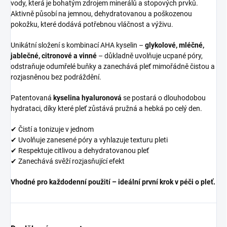
vody, která je bohatým zdrojem minerálů a stopových prvků.
Aktivně působí na jemnou, dehydratovanou a poškozenou
pokožku, které dodává potřebnou vláčnost a výživu.
Unikátní složení s kombinací AHA kyselin –
glykolové, mléčné,
jablečné, citronové a vinné
– důkladně uvolňuje ucpané póry,
odstraňuje odumřelé buňky a zanechává pleť mimořádně čistou a
rozjasněnou bez podráždění.
Patentovaná
kyselina hyaluronová
se postará o dlouhodobou
hydrataci, díky které pleť zůstává pružná a hebká po celý den.
✔ Čistí a tonizuje v jednom
✔ Uvolňuje zanesené póry a vyhlazuje texturu pleti
✔ Respektuje citlivou a dehydratovanou pleť
✔ Zanechává svěží rozjasňující efekt
Vhodné pro každodenní použití – ideální první krok v péči o pleť.