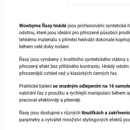
zajišťuje přirozený
p
zatížení přírodních
vzhled a komfort
k
řas....
při nošení....
P
Wowbyme Řasy hnědé
jsou profesionální syntetické
odstínu, které jsou ideální pro přirozeně působící prod
lehkému materiálu s příměsí hedvábí dokonale kopírují 
během celé doby nošení.
Řasy jsou vyrobeny z kvalitního syntetického vlákna s
přirozený efekt bez přílišného kontrastu. Hnědý odstín je
přirozenější vzhled než u klasických černých řas.
Praktické balení
se snadným odlepením na 16 samole
nabírání řas z proužku a rychlejší manipulaci během a
pracovat efektivněji a přesněji.
Řasy jsou dostupné v různých
tloušťkách a zakřivení
parametry a vytvářet množství stylingových efektů pod