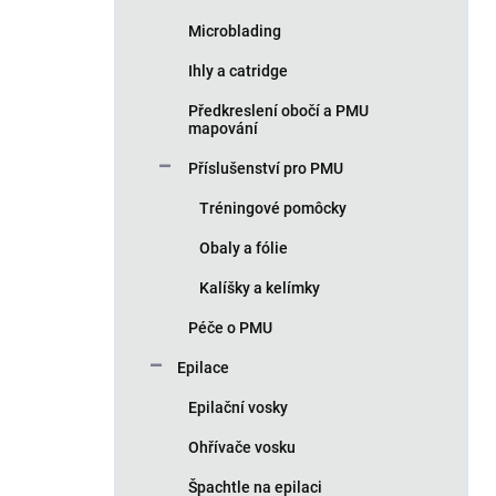
Microblading
Ihly a catridge
Předkreslení obočí a PMU
mapování
Příslušenství pro PMU
Tréningové pomôcky
Obaly a fólie
Kalíšky a kelímky
Péče o PMU
Epilace
Epilační vosky
Ohřívače vosku
Špachtle na epilaci