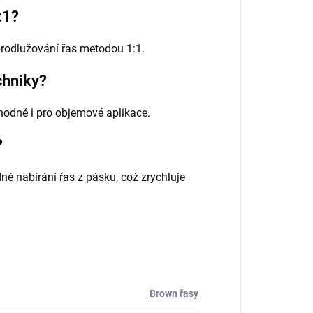
:1?
prodlužování řas metodou 1:1.
chniky?
vhodné i pro objemové aplikace.
?
é nabírání řas z pásku, což zrychluje
Brown řasy