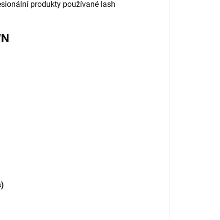
sionální produkty používané lash
WN
s)