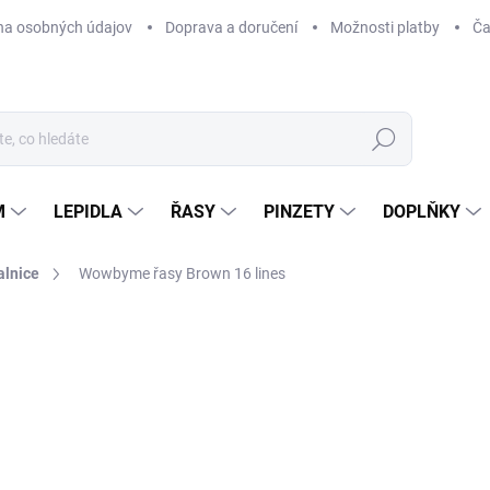
na osobných údajov
Doprava a doručení
Možnosti platby
Ča
Hledat
M
LEPIDLA
ŘASY
PINZETY
DOPLŇKY
alnice
Wowbyme řasy Brown 16 lines
1 hodnocení
Podrobnosti hodnocení
AKCE
od
od
Měr
ZVO