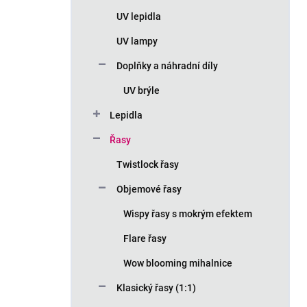
n
UV lepidla
í
p
UV lampy
a
n
Doplňky a náhradní díly
e
UV brýle
l
Lepidla
Řasy
Twistlock řasy
Objemové řasy
Wispy řasy s mokrým efektem
Flare řasy
Wow blooming mihalnice
Klasický řasy (1:1)