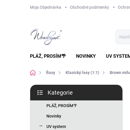
Přejít
Moja Objednávka
Obchodné podmienky
Ochra
na
obsah
PLÁŽ, PROSÍM🌴
NOVINKY
UV SYSTE
Domů
Řasy
Klasický řasy (1:1)
Brown mih
P
Kategorie
o
Přeskočit
s
kategorie
t
PLÁŽ, PROSÍM🌴
r
Novinky
a
n
UV system