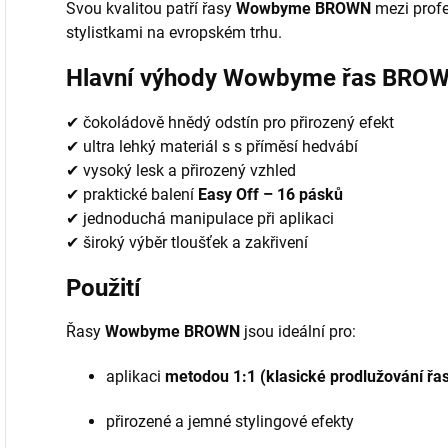
Svou kvalitou patří řasy
Wowbyme BROWN
mezi profe
stylistkami na evropském trhu.
Hlavní výhody Wowbyme řas BRO
✔ čokoládově hnědý odstín pro přirozený efekt
✔ ultra lehký materiál s s příměsí hedvábí
✔ vysoký lesk a přirozený vzhled
✔ praktické balení
Easy Off – 16 pásků
✔ jednoduchá manipulace při aplikaci
✔ široký výběr tloušťek a zakřivení
Použití
Řasy
Wowbyme BROWN
jsou ideální pro:
aplikaci
metodou 1:1 (klasické prodlužování řa
přirozené a jemné stylingové efekty