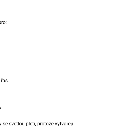
pro:
 řas.
?
se světlou pletí, protože vytvářejí