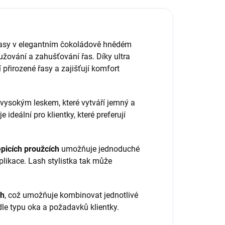
přirozený efekt.
řirozený vzhled a
Směs délek...
omfort při nošení.
raktické...
 řasy v elegantním čokoládově hnědém
lužování a zahušťování řas. Díky ultra
přirozené řasy a zajišťují komfort
 vysokým leskem, které vytváří jemný a
 ideální pro klientky, které preferují
picích proužcích
umožňuje jednoduché
plikace. Lash stylistka tak může
ch
, což umožňuje kombinovat jednotlivé
le typu oka a požadavků klientky.