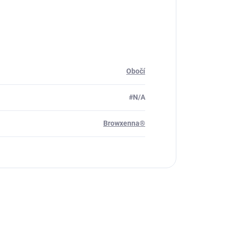
Obočí
#N/A
Browxenna®