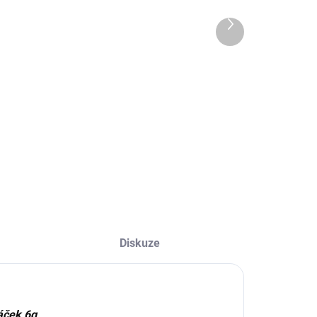
áček 6g
sáček 6g
603 Kč
603 Kč
Další
produkt
90 Kč bez DPH
490 Kč bez DPH
Do košíku
Do košíku
alení – sáček 6g
Nejtmavší taupe
dstín – #104
odstín v paletě,
mavá čokoláda
ideální pro brunetky
a tmavě hnědé
vlasy. Barvení
pokožky až 14 dní a
chloupků až 6
týdnů.
Diskuze
áček 6g