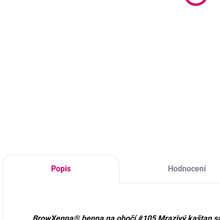
6g
s
490 Kč bez DPH
603 Kč
Detail
490 Kč bez DPH
4
Studený hnědý
Do košíku
odstín ideální pro
brunetky s
Teplý přírodní
B
chladným tónem.
hnědý odstín
O
Barvení pokožky až
ideální pro
T
14 dní a chloupků
blondýnky, zrzky a
až 6 týdnů.
světlovlasé ženy.
Barvení pokožky až
14 dní a chloupků
až 6 týdnů.
Popis
Hodnocení
BrowXenna® henna na obočí #105 Mrazivý kaštan s