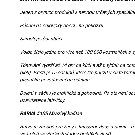
Jeden z prvních produktů s hennou určených speciálně
Působí na chloupky obočí i na pokožku
Stimuluje růst obočí
Volba číslo jedna pro více než 100 000 kosmetiček a s
Tónování vydrží až 14 dní
na kůži a až 6 týdnů na chl
pleti).
Existuje 15 odstínů, které lze použít v čisté for
přesného požadovaného odstínu.
Balení v sáčku je praktické a pohodlné. Po
otevření sá
uzavíratelné lahvičky.
BARVA #105 Mrazivý kaštan
Barva je vhodná pro ženy s hnědými vlasy a očima. Te
se k pleti se studenými tóny hnědých vlasů.