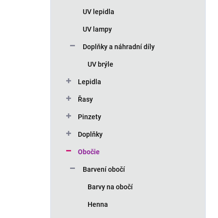
n
UV lepidla
í
p
UV lampy
a
n
Doplňky a náhradní díly
e
UV brýle
l
Lepidla
Řasy
Pinzety
Doplňky
Obočie
Barvení obočí
Barvy na obočí
Henna