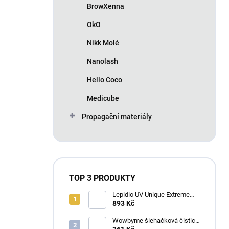
BrowXenna
OkO
Nikk Molé
Nanolash
Hello Coco
Medicube
Propagační materiály
TOP 3 PRODUKTY
Lepidlo UV Unique Extreme
4ml
893 Kč
Wowbyme šlehačková čisticí