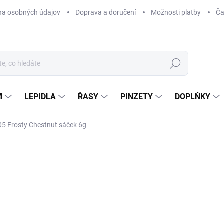
na osobných údajov
Doprava a doručení
Možnosti platby
Ča
Hledat
M
LEPIDLA
ŘASY
PINZETY
DOPLŇKY
 Frosty Chestnut sáček 6g
Neohodnoceno
Podrobnosti hodnocení
6
490
Měr
VY
cena
MOŽ