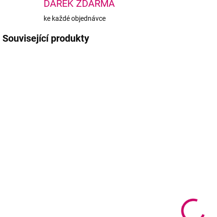
DÁREK ZDARMA
ke každé objednávce
Související produkty
VYPRODÁNO
SKLADEM
(1 KS)
BrowXenna®
BrowXenna®
Hena na obočí
Henna na
#102 Studená
obočí #101
o
káva sáček 6g
Neutrální
603 Kč
hnědá sáček