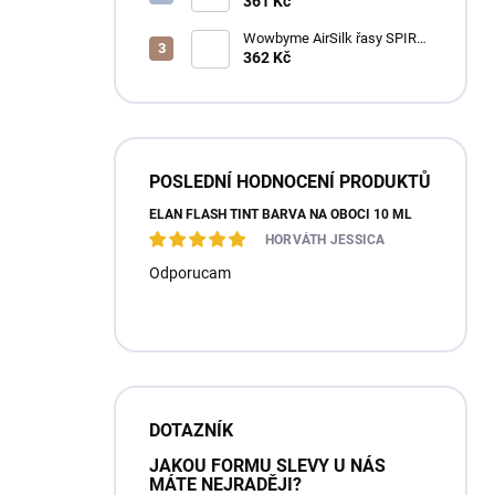
pěna na řasy a obočí
361 Kč
Wowbyme AirSilk řasy SPIRE
mix
362 Kč
POSLEDNÍ HODNOCENÍ PRODUKTŮ
ÉLAN FLASH TINT BARVA NA OBOČÍ 10 ML
HORVÁTH JESSICA
Odporucam
DOTAZNÍK
JAKOU FORMU SLEVY U NÁS
MÁTE NEJRADĚJI?