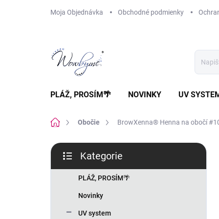
Přejít
Moja Objednávka
Obchodné podmienky
Ochra
na
obsah
PLÁŽ, PROSÍM🌴
NOVINKY
UV SYSTE
Domů
Obočie
BrowXenna® Henna na obočí #105
P
Kategorie
o
Přeskočit
s
kategorie
t
PLÁŽ, PROSÍM🌴
r
Novinky
a
n
UV system