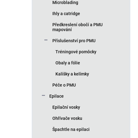
Microblading
Ihly a catridge
Předkreslení obočí a PMU
mapování
Příslušenství pro PMU
Tréningové pomôcky
Obaly a fólie
Kalíšky a kelímky
Péče o PMU
Epilace
Epilační vosky
Ohřívače vosku
Špachtle na epilaci