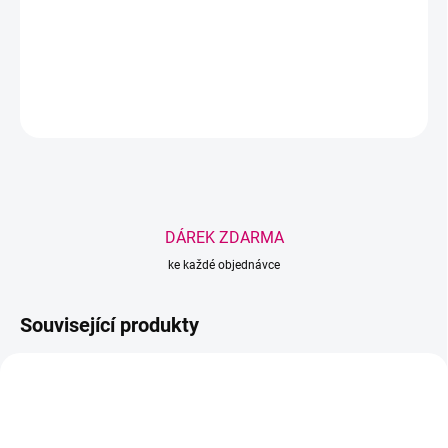
Počet v balení - 160ks
DETAILNÍ INFORMACE
ZEPTAT SE
HLÍDAT
Uložit
DÁREK ZDARMA
ke každé objednávce
Související produkty
AKCE
AKCE