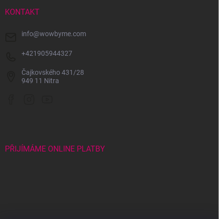
t
í
KONTAKT
info
@
wowbyme.com
+421905944327
Čajkovského 431/28
949 11 Nitra
PŘIJÍMÁME ONLINE PLATBY