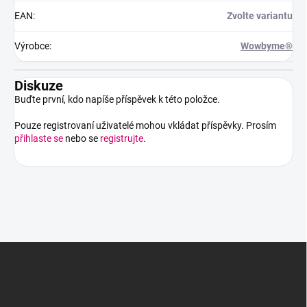
EAN
:
Zvolte variantu
Výrobce
:
Wowbyme®
Diskuze
Buďte první, kdo napíše příspěvek k této položce.
Pouze registrovaní uživatelé mohou vkládat příspěvky. Prosím
přihlaste se
nebo se
registrujte
.
Z
á
p
a