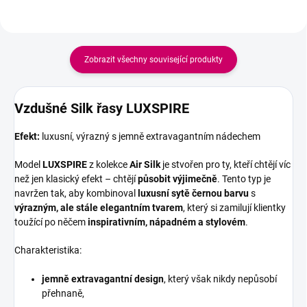
Zobrazit všechny související produkty
Vzdušné Silk řasy LUXSPIRE
Efekt:
luxusní, výrazný s jemně extravagantním nádechem
Model
LUXSPIRE
z kolekce
Air Silk
je stvořen pro ty, kteří chtějí víc
než jen klasický efekt – chtějí
působit výjimečně
. Tento typ je
navržen tak, aby kombinoval
luxusní sytě černou barvu
s
výrazným, ale stále elegantním tvarem
, který si zamilují klientky
toužící po něčem
inspirativním, nápadném a stylovém
.
Charakteristika:
jemně extravagantní design
, který však nikdy nepůsobí
přehnaně,