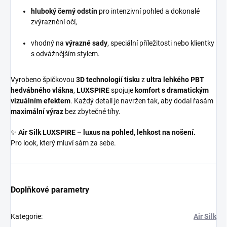
hluboký černý odstín
pro intenzivní pohled a dokonalé
zvýraznění očí,
vhodný na
výrazné sady
, speciální příležitosti nebo klientky
s odvážnějším stylem.
Vyrobeno špičkovou
3D technologií tisku
z
ultra lehkého PBT
hedvábného vlákna
,
LUXSPIRE
spojuje
komfort s dramatickým
vizuálním efektem
. Každý detail je navržen tak, aby dodal řasám
maximální výraz
bez zbytečné tíhy.
✨
Air Silk LUXSPIRE – luxus na pohled, lehkost na nošení.
Pro look, který mluví sám za sebe.
Doplňkové parametry
Kategorie
:
Air Silk