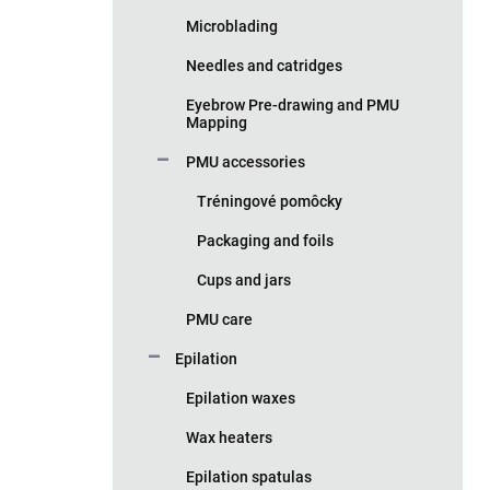
Microblading
Needles and catridges
Eyebrow Pre-drawing and PMU
Mapping
PMU accessories
Tréningové pomôcky
Packaging and foils
Cups and jars
PMU care
Epilation
Epilation waxes
Wax heaters
Epilation spatulas