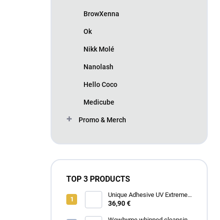
BrowXenna
Ok
Nikk Molé
Nanolash
Hello Coco
Medicube
Promo & Merch
TOP 3 PRODUCTS
Unique Adhesive UV Extreme
4 ml
36,90 €
Wowbyme whipped cleansing