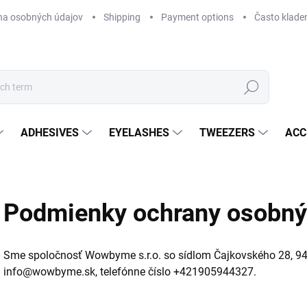
na osobných údajov
Shipping
Payment options
Často klade
Search
ADHESIVES
EYELASHES
TWEEZERS
ACC
Podmienky ochrany osobný
Sme spoločnosť Wowbyme s.r.o. so sídlom Čajkovského 28, 949
info@wowbyme.sk, telefónne číslo +421905944327.