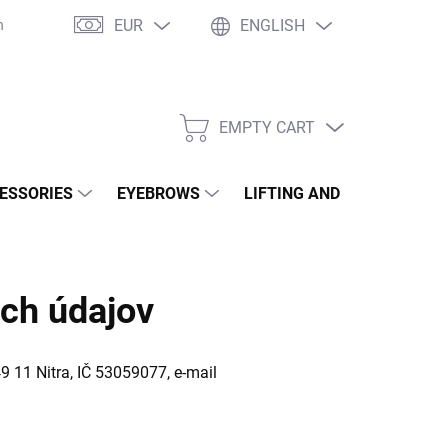
EUR
ENGLISH
né otázky
WOW Club
Osobné vyzdvihnutie
Tím Wowbyme
EMPTY CART
SHOPPING
CART
ESSORIES
EYEBROWS
LIFTING AND LAMINATION
ch údajov
 11 Nitra, IČ 53059077, e-mail