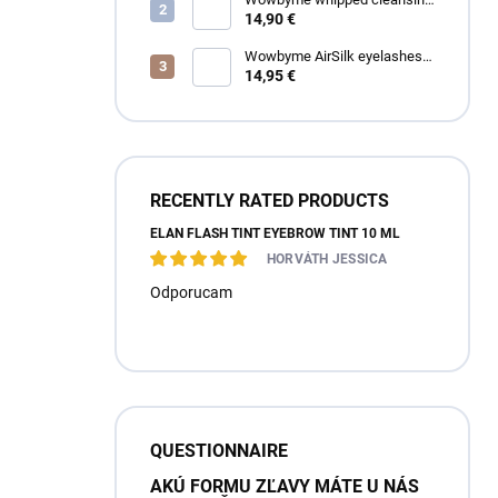
foam for eyelashes and
14,90 €
eyebrows
Wowbyme AirSilk eyelashes
SPIRE mix
14,95 €
RECENTLY RATED PRODUCTS
ÉLAN FLASH TINT EYEBROW TINT 10 ML
HORVÁTH JESSICA
Odporucam
QUESTIONNAIRE
AKÚ FORMU ZĽAVY MÁTE U NÁS