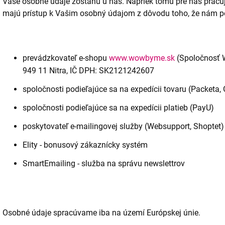
Vaše osobné údaje zostanú u nás. Napriek tomu pre nás pracujú
majú prístup k Vašim osobný údajom z dôvodu toho, že nám 
prevádzkovateľ e-shopu
www.wowbyme.sk
(Spoločnosť 
949 11 Nitra, IČ DPH: SK2121242607
spoločnosti podieľajúce sa na expedícii tovaru (Packeta,
spoločnosti podieľajúce sa na expedícii platieb (PayU)
poskytovateľ e-mailingovej služby (Websupport, Shoptet)
Elity - bonusový zákaznícky systém
SmartEmailing - služba na správu newslettrov
Osobné údaje spracúvame iba na území Európskej únie.