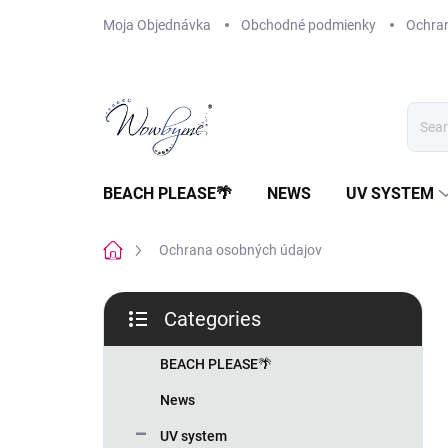
Skip
Moja Objednávka
Obchodné podmienky
Ochra
to
content
BEACH PLEASE🌴
NEWS
UV SYSTEM
Home
Ochrana osobných údajov
S
Categories
i
Skip
d
categories
e
BEACH PLEASE🌴
b
News
a
r
UV system