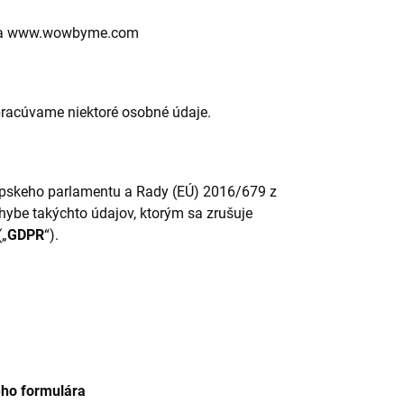
a www.wowbyme.com
pracúvame niektoré osobné údaje.
ópskeho parlamentu a Rady (EÚ) 2016/679 z
hybe takýchto údajov, ktorým sa zrušuje
(„
GDPR
“).
ého formulára