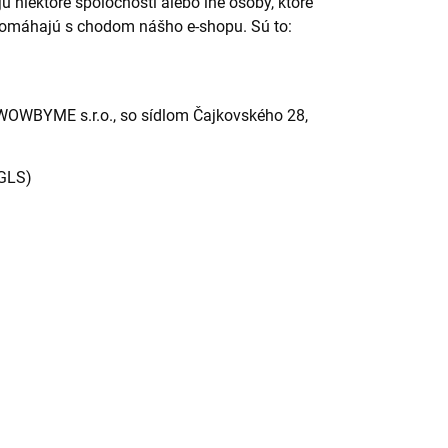
 niektoré spoločnosti alebo iné osoby, ktoré
pomáhajú s chodom nášho e-shopu. Sú to:
WOWBYME s.r.o., so sídlom Čajkovského 28,
 GLS)