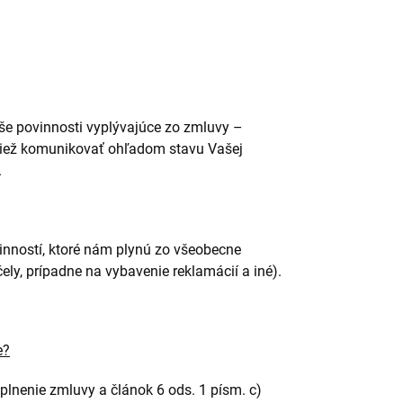
še povinnosti vyplývajúce zo zmluvy –
tiež komunikovať ohľadom stavu Vašej
.
inností, ktoré nám plynú zo všeobecne
ly, prípadne na vybavenie reklamácií a iné).
e?
plnenie zmluvy a článok 6 ods. 1 písm. c)